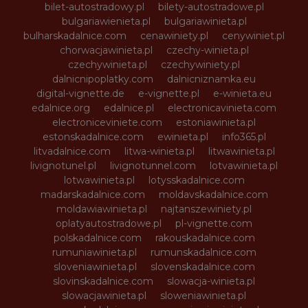
bilet-autostradowy.pl
bilety-autostradowe.pl
bulgariawienieta.pl
bulgariawinieta.pl
bulharskadalnice.com
cenawiniety.pl
cenywiniet.pl
chorwacjawinieta.pl
czechy-winieta.pl
czechywinieta.pl
czechywiniety.pl
dalnicnipoplatky.com
dalnicniznamka.eu
digital-vignette.de
e-vignette.pl
e-winieta.eu
edalnice.org
edalnice.pl
electronicavinieta.com
electroniceviniete.com
estoniawinieta.pl
estonskadalnice.com
ewinieta.pl
info365.pl
litvadalnice.com
litwa-winieta.pl
litwawinieta.pl
livignotunel.pl
livignotunnel.com
lotvawinieta.pl
lotwawinieta.pl
lotysskadalnice.com
madarskadalnice.com
moldavskadalnice.com
moldawiawinieta.pl
najtanszewiniety.pl
oplatyautostradowe.pl
pl-vignette.com
polskadalnice.com
rakouskadalnice.com
rumuniawinieta.pl
rumunskadalnice.com
sloveniawinieta.pl
slovenskadalnice.com
slovinskadalnice.com
slowacja-winieta.pl
slowacjawinieta.pl
sloweniawinieta.pl