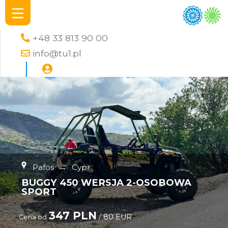
+48 33 813 90 00
info@tu1.pl
Pafos
→
Cypr
BUGGY 450 WERSJA 2-OSOBOWA
SPORT
347 PLN
/ 80 EUR
Cena od