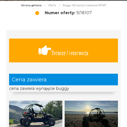
Strona główna
/
Oferta
/
Buggy 450 wersja 2-osobowa SPORT
Numer oferty:
9/18107
Terminy / rezerwacja
Cena zawiera
cena zawiera wynajęcie buggy