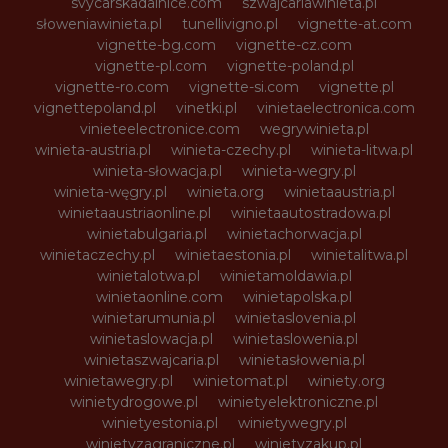
svycarskadalnice.com
szwajcariawinieta.pl
słoweniawinieta.pl
tunellivigno.pl
vignette-at.com
vignette-bg.com
vignette-cz.com
vignette-pl.com
vignette-poland.pl
vignette-ro.com
vignette-si.com
vignette.pl
vignettepoland.pl
vinetki.pl
vinietaelectronica.com
vinieteelectronice.com
wegrywinieta.pl
winieta-austria.pl
winieta-czechy.pl
winieta-litwa.pl
winieta-słowacja.pl
winieta-wegry.pl
winieta-węgry.pl
winieta.org
winietaaustria.pl
winietaaustriaonline.pl
winietaautostradowa.pl
winietabulgaria.pl
winietachorwacja.pl
winietaczechy.pl
winietaestonia.pl
winietalitwa.pl
winietalotwa.pl
winietamoldawia.pl
winietaonline.com
winietapolska.pl
winietarumunia.pl
winietaslovenia.pl
winietaslowacja.pl
winietaslowenia.pl
winietaszwajcaria.pl
winietasłowenia.pl
winietawegry.pl
winietomat.pl
winiety.org
winietydrogowe.pl
winietyelektroniczne.pl
winietyestonia.pl
winietywegry.pl
winietyzagraniczne.pl
winietyzakup.pl