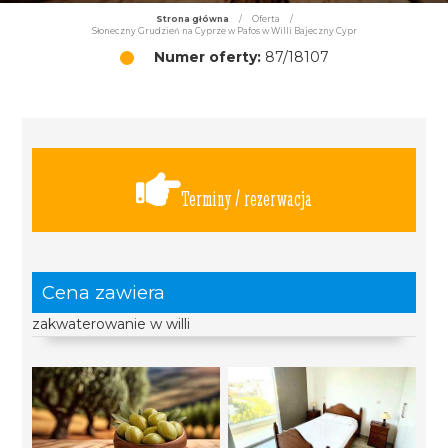
Strona główna
/
Oferta
/
Słoneczny Grudzień na Cyprze w Pafos w Willi Bajeczny Cypr
Numer oferty:
87/18107
Terminy / rezerwacja
Cena zawiera
zakwaterowanie w willi