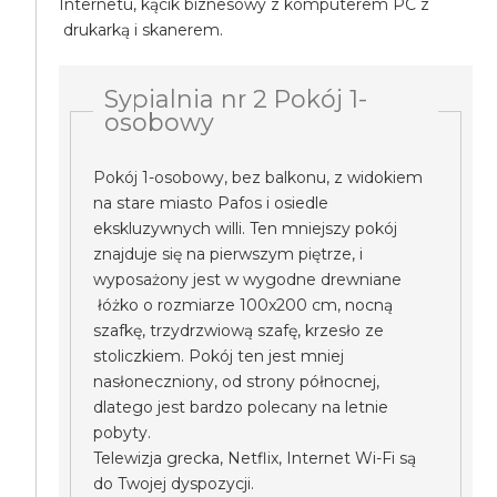
Internetu, kącik biznesowy z komputerem PC z
drukarką i skanerem.
Sypialnia nr 2 Pokój 1-
osobowy
Pokój 1-osobowy, bez balkonu, z widokiem
na stare miasto Pafos i osiedle
ekskluzywnych willi. Ten mniejszy pokój
znajduje się na pierwszym piętrze, i
wyposażony jest w wygodne drewniane
łóżko o rozmiarze 100x200 cm, nocną
szafkę, trzydrzwiową szafę, krzesło ze
stoliczkiem. Pokój ten jest mniej
nasłoneczniony, od strony północnej,
dlatego jest bardzo polecany na letnie
pobyty.
Telewizja grecka, Netflix, Internet Wi-Fi są
do Twojej dyspozycji.