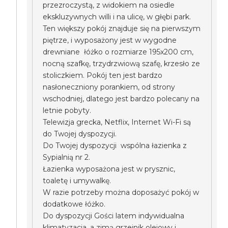
przezroczystą, z widokiem na osiedle
ekskluzywnych willi i na ulicę, w głębi park.
Ten większy pokój znajduje się na pierwszym
piętrze, i wyposażony jest w wygodne
drewniane łóżko o rozmiarze 195x200 cm,
nocną szafkę, trzydrzwiową szafę, krzesło ze
stoliczkiem. Pokój ten jest bardzo
nasłoneczniony porankiem, od strony
wschodniej, dlatego jest bardzo polecany na
letnie pobyty.
Telewizja grecka, Netflix, Internet Wi-Fi są
do Twojej dyspozycji.
Do Twojej dyspozycji wspólna łazienka z
Sypialnią nr 2.
Łazienka wyposażona jest w prysznic,
toaletę i umywalkę.
W razie potrzeby można doposażyć pokój w
dodatkowe łóżko.
Do dyspozycji Gości latem indywidualna
klimatyzacja, a zimą grzejnik olejowy i