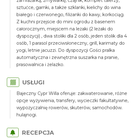
zamrażarką, zmywarkę, czajnik, komplet talerzy,
sztućce, garnki, a także szklanki, kielichy do wina
białego i czerwonego, filiżanki do kawy, korkociąg.
Z kuchni przejście do mini ogrodu z basenem
całorocznym, miejscem na leżaki (2 leżaki do
dyspozycji) , dwa stoliki dla 2 osób, jeden stolik dla 4
osób, 1 parasol przeciwsłoneczny, grill, karimaty do
yogi, letnie jacuzzi. Do dyspozycji Gości pralka
automatyczna i zewnętrzna suszarka na pranie,
prasowalnica i żelazko.
USŁUGI
Bajeczny Cypr Willa oferuje: zakwaterowanie, różne
opcje wyżywienia, transfery, wycieczki fakultatywne,
wypożyczalnię rowerów, skuterów, samochodów.
hulajnogi.
RECEPCJA