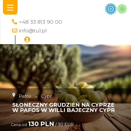
+48 33 813 90 00
info@tu1.pl
Pafos
→
Cypr
SŁONECZNY GRUDZIEŃ NA CYPRZE
W PAFOS W WILLI BAJECZNY CYPR
130 PLN
/ 30 EUR
Cena od