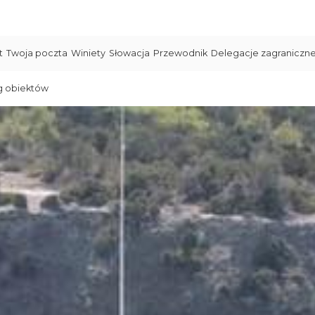
t
Twoja poczta
Winiety
Słowacja
Przewodnik
Delegacje zagraniczn
g obiektów