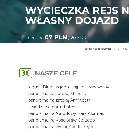
WYCIECZKA REJS 
WŁASNY DOJAZD
87 PLN
/ 20 EUR
Cena od
Strona główna
/
Oferta
NASZE CELE
laguna Blue Lagoon - kąpiel i czas wolny
panorama na zatokę Manolis
panorama na zatokę Amfiteatr
zwiedzanie portu Latchi
panorama na Narodowy Park Akamas
panorama na Kościół św. Jerzego
panorama na wyspę św. Jerzego