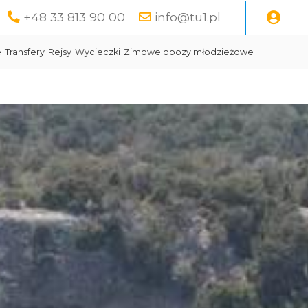
+48 33 813 90 00
info@tu1.pl
e
Transfery
Rejsy
Wycieczki
Zimowe obozy młodzieżowe