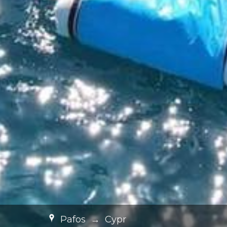
Pafos
→
Cypr