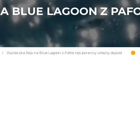
NA BLUE LAGOON Z PAF
/
Wycieczka Rejs na Blue Lagoon z Pafos rejs poranny własny dojazd