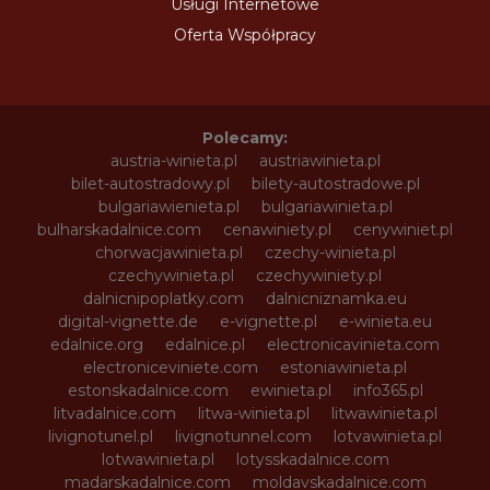
Usługi Internetowe
Oferta Współpracy
Polecamy:
austria-winieta.pl
austriawinieta.pl
bilet-autostradowy.pl
bilety-autostradowe.pl
bulgariawienieta.pl
bulgariawinieta.pl
bulharskadalnice.com
cenawiniety.pl
cenywiniet.pl
chorwacjawinieta.pl
czechy-winieta.pl
czechywinieta.pl
czechywiniety.pl
dalnicnipoplatky.com
dalnicniznamka.eu
digital-vignette.de
e-vignette.pl
e-winieta.eu
edalnice.org
edalnice.pl
electronicavinieta.com
electroniceviniete.com
estoniawinieta.pl
estonskadalnice.com
ewinieta.pl
info365.pl
litvadalnice.com
litwa-winieta.pl
litwawinieta.pl
livignotunel.pl
livignotunnel.com
lotvawinieta.pl
lotwawinieta.pl
lotysskadalnice.com
madarskadalnice.com
moldavskadalnice.com