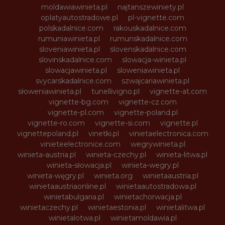
moldawiawinieta.pl
najtanszewiniety.pl
oplatyautostradowe.pl
pl-vignette.com
polskadalnice.com
rakouskadalnice.com
rumuniawinieta.pl
rumunskadalnice.com
sloveniawinieta.pl
slovenskadalnice.com
slovinskadalnice.com
slowacja-winieta.pl
slowacjawinieta.pl
sloweniawinieta.pl
svycarskadalnice.com
szwajcariawinieta.pl
słoweniawinieta.pl
tunellivigno.pl
vignette-at.com
vignette-bg.com
vignette-cz.com
vignette-pl.com
vignette-poland.pl
vignette-ro.com
vignette-si.com
vignette.pl
vignettepoland.pl
vinetki.pl
vinietaelectronica.com
vinieteelectronice.com
wegrywinieta.pl
winieta-austria.pl
winieta-czechy.pl
winieta-litwa.pl
winieta-słowacja.pl
winieta-wegry.pl
winieta-węgry.pl
winieta.org
winietaaustria.pl
winietaaustriaonline.pl
winietaautostradowa.pl
winietabulgaria.pl
winietachorwacja.pl
winietaczechy.pl
winietaestonia.pl
winietalitwa.pl
winietalotwa.pl
winietamoldawia.pl