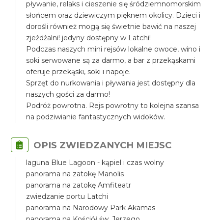
pływanie, relaks i cieszenie się śródziemnomorskim
słońcem oraz dziewiczym pięknem okolicy. Dzieci i
dorośli również mogą się świetnie bawić na naszej
zjeżdżalni! jedyny dostępny w Latchi!
Podczas naszych mini rejsów lokalne owoce, wino i
soki serwowane są za darmo, a bar z przekąskami
oferuje przekąski, soki i napoje.
Sprzęt do nurkowania i pływania jest dostępny dla
naszych gości za darmo!
Podróż powrotna. Rejs powrotny to kolejna szansa
na podziwianie fantastycznych widoków.
OPIS ZWIEDZANYCH MIEJSC
laguna Blue Lagoon - kąpiel i czas wolny
panorama na zatokę Manolis
panorama na zatokę Amfiteatr
zwiedzanie portu Latchi
panorama na Narodowy Park Akamas
panorama na Kościół św. Jerzego