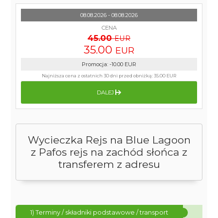
08.08.2026 - 08.08.2026
CENA
45.00
EUR
35.00
EUR
Promocja
:
-10.00
EUR
Najniższa cena z ostatnich 30 dni przed obniżką:
35.00 EUR
DALEJ
Wycieczka Rejs na Blue Lagoon
z Pafos rejs na zachód słońca z
transferem z adresu
1) Terminy / składniki podstawowe / transport