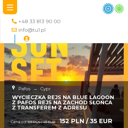
+48 33 813 90 00
info@tu1.pl
Pafos
→
Cypr
WYCIECZKA REJS NA BLUE LAGOON
Z PAFOS REJS NA ZACHÓD SŁOŃCA
Z TRANSFEREM Z ADRESU
152 PLN / 35 EUR
Cena od
195 PLN / 45 EUR