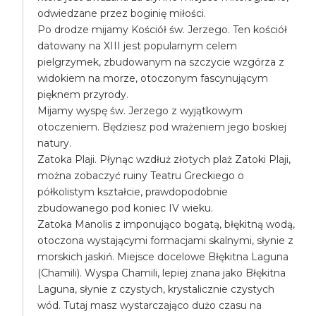
odwiedzane przez boginię miłości.
Po drodze mijamy Kościół św. Jerzego. Ten kościół
datowany na XIII jest popularnym celem
pielgrzymek, zbudowanym na szczycie wzgórza z
widokiem na morze, otoczonym fascynującym
pięknem przyrody.
Mijamy wyspę św. Jerzego z wyjątkowym
otoczeniem. Będziesz pod wrażeniem jego boskiej
natury.
Zatoka Plaji. Płynąc wzdłuż złotych plaż Zatoki Plaji,
można zobaczyć ruiny Teatru Greckiego o
półkolistym kształcie, prawdopodobnie
zbudowanego pod koniec IV wieku.
Zatoka Manolis z imponująco bogatą, błękitną wodą,
otoczona wystającymi formacjami skalnymi, słynie z
morskich jaskiń. Miejsce docelowe Błękitna Laguna
(Chamili). Wyspa Chamili, lepiej znana jako Błękitna
Laguna, słynie z czystych, krystalicznie czystych
wód. Tutaj masz wystarczająco dużo czasu na