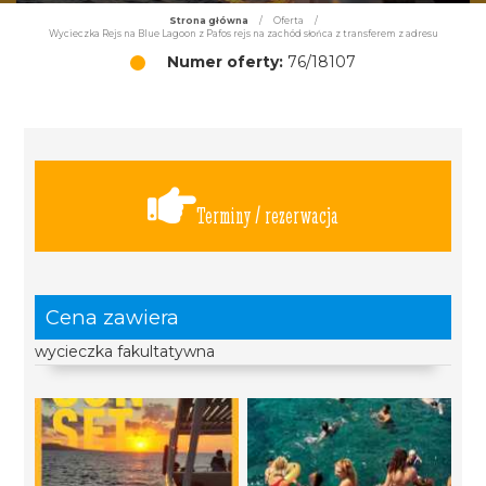
Strona główna
/
Oferta
/
Wycieczka Rejs na Blue Lagoon z Pafos rejs na zachód słońca z transferem z adresu
Numer oferty:
76/18107
Terminy / rezerwacja
Cena zawiera
wycieczka fakultatywna