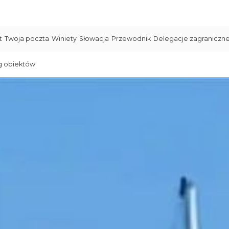
t
Twoja poczta
Winiety
Słowacja
Przewodnik
Delegacje zagraniczn
g obiektów