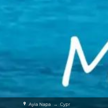
Ayia Napa
→
Cypr