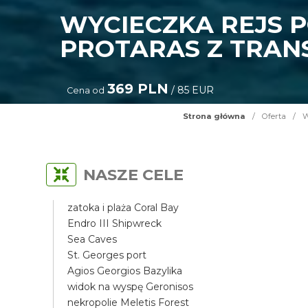
WYCIECZKA REJS 
PROTARAS Z TRAN
369 PLN
/ 85 EUR
Cena od
Strona główna
/
Oferta
/
W
NASZE CELE
zatoka i plaża Coral Bay
Endro III Shipwreck
Sea Caves
St. Georges port
Agios Georgios Bazylika
widok na wyspę Geronisos
nekropolie Meletis Forest