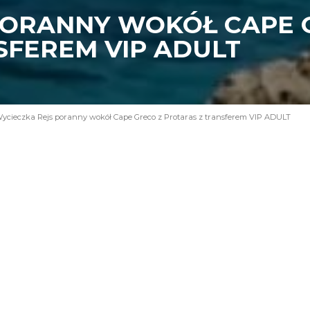
PORANNY WOKÓŁ CAPE 
SFEREM VIP ADULT
ycieczka Rejs poranny wokół Cape Greco z Protaras z transferem VIP ADULT