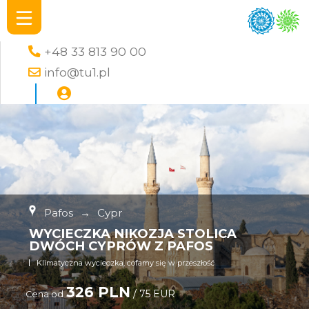
+48 33 813 90 00
info@tu1.pl
Pafos
→
Cypr
WYCIECZKA NIKOZJA STOLICA
DWÓCH CYPRÓW Z PAFOS
Klimatyczna wycieczka, cofamy się w przeszłość
326 PLN
/ 75 EUR
Cena od