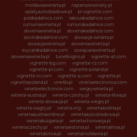
moldawiawinieta.pl
najtanszewiniety.pl
oplatyautostradowe.pl
pl-vignette.com
polskadalnice.com
rakouskadalnice.com
rumuniawinieta.pl
rumunskadalnice.com
sloveniawinieta.pl
slovenskadalnice.com
slovinskadalnice.com
slowacja-winieta.pl
slowacjawinieta.pl
sloweniawinieta.pl
svycarskadalnice.com
szwajcariawinieta.pl
słoweniawinieta.pl
tunellivigno.pl
vignette-at.com
vignette-bg.com
vignette-cz.com
vignette-pl.com
vignette-poland.pl
vignette-ro.com
vignette-si.com
vignette.pl
vignettepoland.pl
vinetki.pl
vinietaelectronica.com
vinieteelectronice.com
wegrywinieta.pl
winieta-austria.pl
winieta-czechy.pl
winieta-litwa.pl
winieta-słowacja.pl
winieta-wegry.pl
winieta-węgry.pl
winieta.org
winietaaustria.pl
winietaaustriaonline.pl
winietaautostradowa.pl
winietabulgaria.pl
winietachorwacja.pl
winietaczechy.pl
winietaestonia.pl
winietalitwa.pl
winietalotwa.pl
winietamoldawia.pl