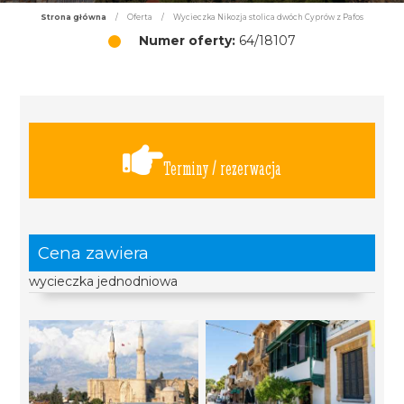
Strona główna
/
Oferta
/
Wycieczka Nikozja stolica dwóch Cyprów z Pafos
Numer oferty:
64/18107
Terminy / rezerwacja
Cena zawiera
wycieczka jednodniowa