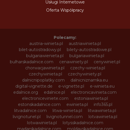
Usługi Internetowe
Oferta Współpracy
Polecamy:
austria-winieta.pl
austriawinieta.pl
bilet-autostradowy.pl
bilety-autostradowe.pl
bulgariawienieta.pl
bulgariawinieta.pl
bulharskadalnice.com
cenawiniety.pl
cenywiniet.pl
chorwacjawinieta.pl
czechy-winieta.pl
czechywinieta.pl
czechywiniety.pl
dalnicnipoplatky.com
dalnicniznamka.eu
digital-vignette.de
e-vignette.pl
e-winieta.eu
edalnice.org
edalnice.pl
electronicavinieta.com
electroniceviniete.com
estoniawinieta.pl
estonskadalnice.com
ewinieta.pl
info365.pl
litvadalnice.com
litwa-winieta.pl
litwawinieta.pl
livignotunel.pl
livignotunnel.com
lotvawinieta.pl
lotwawinieta.pl
lotysskadalnice.com
madarskadalnice.com
moldavskadalnice.com