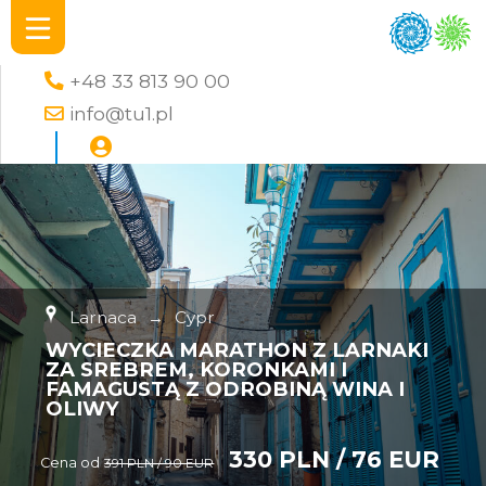
+48 33 813 90 00
info@tu1.pl
Larnaca
→
Cypr
WYCIECZKA MARATHON Z LARNAKI
ZA SREBREM, KORONKAMI I
FAMAGUSTĄ Z ODROBINĄ WINA I
OLIWY
330 PLN / 76 EUR
Cena od
391 PLN / 90 EUR