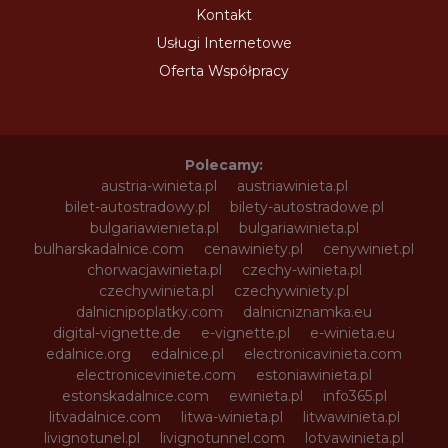
Kontakt
Usługi Internetowe
Oferta Współpracy
Polecamy:
austria-winieta.pl
austriawinieta.pl
bilet-autostradowy.pl
bilety-autostradowe.pl
bulgariawienieta.pl
bulgariawinieta.pl
bulharskadalnice.com
cenawiniety.pl
cenywiniet.pl
chorwacjawinieta.pl
czechy-winieta.pl
czechywinieta.pl
czechywiniety.pl
dalnicnipoplatky.com
dalnicniznamka.eu
digital-vignette.de
e-vignette.pl
e-winieta.eu
edalnice.org
edalnice.pl
electronicavinieta.com
electroniceviniete.com
estoniawinieta.pl
estonskadalnice.com
ewinieta.pl
info365.pl
litvadalnice.com
litwa-winieta.pl
litwawinieta.pl
livignotunel.pl
livignotunnel.com
lotvawinieta.pl