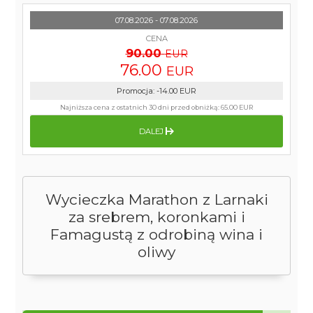
07.08.2026 - 07.08.2026
CENA
90.00
EUR
76.00
EUR
Promocja
:
-14.00
EUR
Najniższa cena z ostatnich 30 dni przed obniżką:
65.00 EUR
DALEJ
Wycieczka Marathon z Larnaki
za srebrem, koronkami i
Famagustą z odrobiną wina i
oliwy