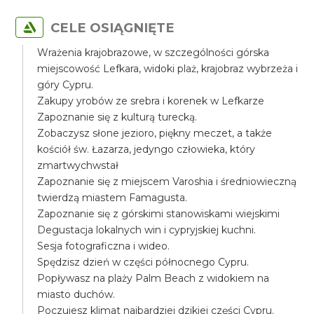
CELE OSIĄGNIĘTE
Wrażenia krajobrazowe, w szczególności górska
miejscowość Lefkara, widoki plaż, krajobraz wybrzeża i
góry Cypru.
Zakupy yrobów ze srebra i korenek w Lefkarze
Zapoznanie się z kulturą turecką.
Zobaczysz słone jezioro, piękny meczet, a także
kościół św. Łazarza, jedyngo człowieka, który
zmartwychwstał
Zapoznanie się z miejscem Varoshia i średniowieczną
twierdzą miastem Famagusta.
Zapoznanie się z górskimi stanowiskami wiejskimi
Degustacja lokalnych win i cypryjskiej kuchni.
Sesja fotograficzna i wideo.
Spędzisz dzień w części północnego Cypru.
Popływasz na plaży Palm Beach z widokiem na
miasto duchów.
Poczujesz klimat najbardziej dzikiej części Cypru.