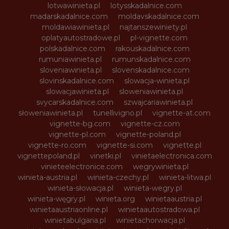
lotwawinieta.pl
lotysskadalnice.com
madarskadalnice.com
moldavskadalnice.com
moldawiawinieta.pl
najtanszewiniety.pl
oplatyautostradowe.pl
pl-vignette.com
polskadalnice.com
rakouskadalnice.com
rumuniawinieta.pl
rumunskadalnice.com
sloveniawinieta.pl
slovenskadalnice.com
slovinskadalnice.com
slowacja-winieta.pl
slowacjawinieta.pl
sloweniawinieta.pl
svycarskadalnice.com
szwajcariawinieta.pl
słoweniawinieta.pl
tunellivigno.pl
vignette-at.com
vignette-bg.com
vignette-cz.com
vignette-pl.com
vignette-poland.pl
vignette-ro.com
vignette-si.com
vignette.pl
vignettepoland.pl
vinetki.pl
vinietaelectronica.com
vinieteelectronice.com
wegrywinieta.pl
winieta-austria.pl
winieta-czechy.pl
winieta-litwa.pl
winieta-słowacja.pl
winieta-wegry.pl
winieta-węgry.pl
winieta.org
winietaaustria.pl
winietaaustriaonline.pl
winietaautostradowa.pl
winietabulgaria.pl
winietachorwacja.pl