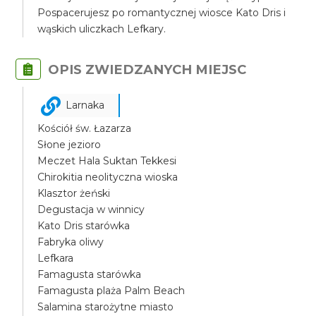
Pospacerujesz po romantycznej wiosce Kato Dris i
wąskich uliczkach Lefkary.
OPIS ZWIEDZANYCH MIEJSC
Larnaka
Kościół św. Łazarza
Słone jezioro
Meczet Hala Suktan Tekkesi
Chirokitia neolityczna wioska
Klasztor żeński
Degustacja w winnicy
Kato Dris starówka
Fabryka oliwy
Lefkara
Famagusta starówka
Famagusta plaża Palm Beach
Salamina starożytne miasto