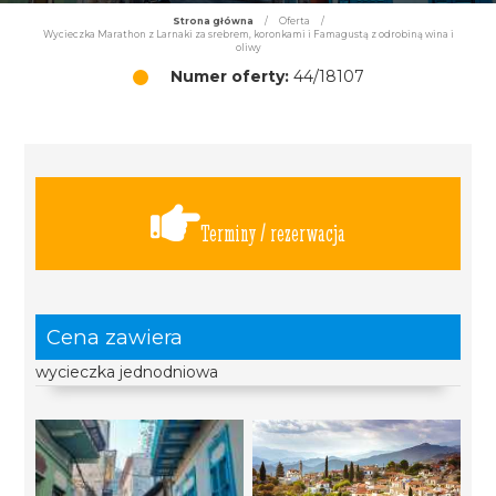
Strona główna
/
Oferta
/
Wycieczka Marathon z Larnaki za srebrem, koronkami i Famagustą z odrobiną wina i
oliwy
Numer oferty:
44/18107
Terminy / rezerwacja
Cena zawiera
wycieczka jednodniowa