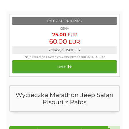
07.08.2026 - 07.08.2026
CENA
75.00
EUR
60.00
EUR
Promocja
:
-15.00
EUR
Najniższa cena z ostatnich 30 dni przed obniżką:
60.00 EUR
DALEJ
Wycieczka Marathon Jeep Safari
Pisouri z Pafos