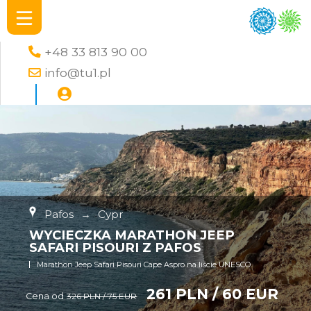
+48 33 813 90 00
info@tu1.pl
Pafos
→
Cypr
WYCIECZKA MARATHON JEEP
SAFARI PISOURI Z PAFOS
Marathon Jeep Safari Pisouri Cape Aspro na liście UNESCO
261 PLN / 60 EUR
Cena od
326 PLN / 75 EUR