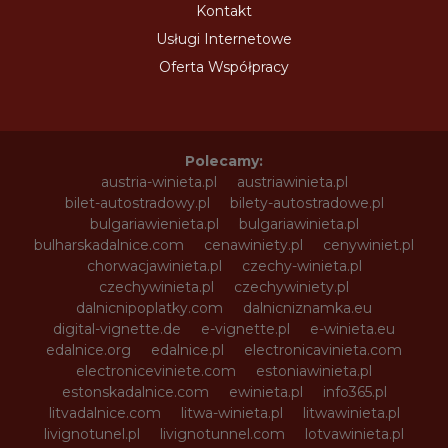
Kontakt
Usługi Internetowe
Oferta Współpracy
Polecamy:
austria-winieta.pl
austriawinieta.pl
bilet-autostradowy.pl
bilety-autostradowe.pl
bulgariawienieta.pl
bulgariawinieta.pl
bulharskadalnice.com
cenawiniety.pl
cenywiniet.pl
chorwacjawinieta.pl
czechy-winieta.pl
czechywinieta.pl
czechywiniety.pl
dalnicnipoplatky.com
dalnicniznamka.eu
digital-vignette.de
e-vignette.pl
e-winieta.eu
edalnice.org
edalnice.pl
electronicavinieta.com
electroniceviniete.com
estoniawinieta.pl
estonskadalnice.com
ewinieta.pl
info365.pl
litvadalnice.com
litwa-winieta.pl
litwawinieta.pl
livignotunel.pl
livignotunnel.com
lotvawinieta.pl