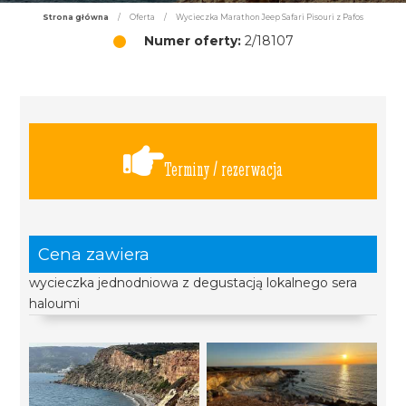
Strona główna
/
Oferta
/
Wycieczka Marathon Jeep Safari Pisouri z Pafos
Numer oferty:
2/18107
Terminy / rezerwacja
Cena zawiera
wycieczka jednodniowa z degustacją lokalnego sera
haloumi