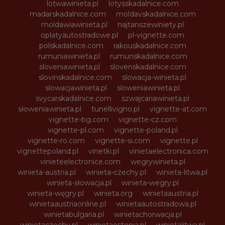
lotwawinieta.pl
lotysskadalnice.com
madarskadalnice.com
moldavskadalnice.com
moldawiawinieta.pl
najtanszewiniety.pl
oplatyautostradowe.pl
pl-vignette.com
polskadalnice.com
rakouskadalnice.com
rumuniawinieta.pl
rumunskadalnice.com
sloveniawinieta.pl
slovenskadalnice.com
slovinskadalnice.com
slowacja-winieta.pl
slowacjawinieta.pl
sloweniawinieta.pl
svycarskadalnice.com
szwajcariawinieta.pl
słoweniawinieta.pl
tunellivigno.pl
vignette-at.com
vignette-bg.com
vignette-cz.com
vignette-pl.com
vignette-poland.pl
vignette-ro.com
vignette-si.com
vignette.pl
vignettepoland.pl
vinetki.pl
vinietaelectronica.com
vinieteelectronice.com
wegrywinieta.pl
winieta-austria.pl
winieta-czechy.pl
winieta-litwa.pl
winieta-słowacja.pl
winieta-wegry.pl
winieta-węgry.pl
winieta.org
winietaaustria.pl
winietaaustriaonline.pl
winietaautostradowa.pl
winietabulgaria.pl
winietachorwacja.pl