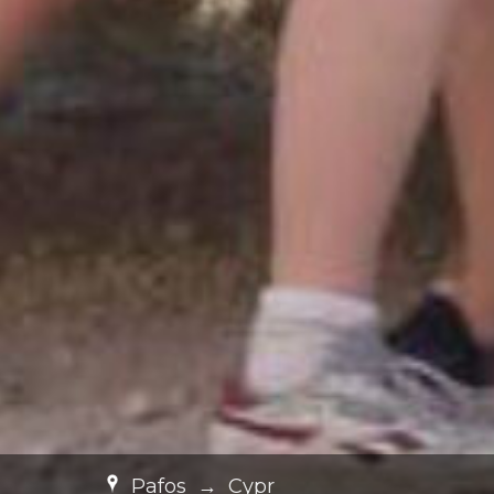
Pafos
→
Cypr