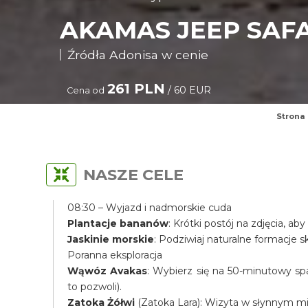
AKAMAS JEEP SAFA
Źródła Adonisa w cenie
261 PLN
/ 60 EUR
Cena od
Strona
NASZE CELE
08:30 – Wyjazd i nadmorskie cuda
Plantacje bananów
: Krótki postój na zdjęcia, 
Jaskinie morskie
: Podziwiaj naturalne formacje 
Poranna eksploracja
Wąwóz Avakas
: Wybierz się na 50-minutowy s
to pozwoli).
Zatoka Żółwi
(Zatoka Lara): Wizyta w słynnym mie