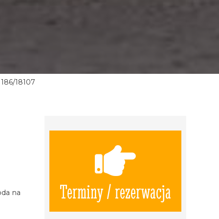
186/18107
.
Terminy / rezerwacja
oda na