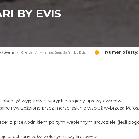
RI BY EVIS
Numer oferty:
 główna
/
Oferta
/
Akamas Jeep Safari by Evis
aby zobaczyć wyjątkowe cypryjskie regiony uprawy owoców.
skalne i wyrzeźbione przez morze jaskinie wzdłuż wybrzeża Pafos
pacer z przewodnikiem po tym wapiennym arcydziele (jeśli pog
jscu ochrony żółwi zielonych i szylkretowych.