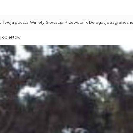
t
Twoja poczta
Winiety
Słowacja
Przewodnik
Delegacje zagraniczn
g obiektów