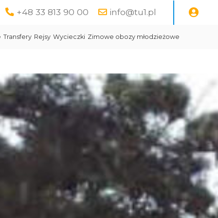
+48 33 813 90 00
info@tu1.pl
e
Transfery
Rejsy
Wycieczki
Zimowe obozy młodzieżowe