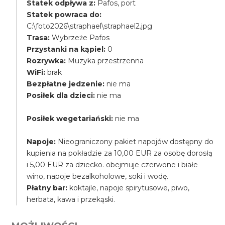
Statek odpływa z:
Pafos, port
Statek powraca do:
C:\foto2026\straphael\straphael2.jpg
Trasa:
Wybrzeże Pafos
Przystanki na kąpiel:
0
Rozrywka:
Muzyka przestrzenna
WiFi:
brak
Bezpłatne jedzenie:
nie ma
Posiłek dla dzieci:
nie ma
Posiłek wegetariański:
nie ma
Napoje:
Nieograniczony pakiet napojów dostępny do
kupienia na pokładzie za 10,00 EUR za osobę dorosłą
i 5,00 EUR za dziecko. obejmuje czerwone i białe
wino, napoje bezalkoholowe, soki i wodę.
Płatny bar:
koktajle, napoje spirytusowe, piwo,
herbata, kawa i przekąski.