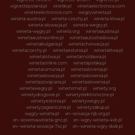
vignettepoland.pl
vinetki.pl
vinietaelectronica.com
vinieteelectronice.com
wegrywinieta.pl
winieta-austria.pl
winieta-czechy.pl
winieta-litwa.pl
winieta-słowacja.pl
winieta-wegry.pl
winieta-węgry.pl
winieta.org
winietaaustria.pl
winietaaustriaonline.pl
winietaautostradowa.pl
winietabulgaria.pl
winietachorwacja.pl
winietaczechy.pl
winietaestonia.pl
winietalitwa.pl
winietalotwa.pl
winietamoldawia.pl
winietaonline.com
winietapolska.pl
winietarumunia.pl
winietaslovenia.pl
winietaslowacja.pl
winietaslowenia.pl
winietaszwajcaria.pl
winietasłowenia.pl
winietawegry.pl
winietomat.pl
winiety.org
winietydrogowe.pl
winietyelektroniczne.pl
winietyestonia.pl
winietywegry.pl
winietyzagraniczne.pl
winietyzakup.pl
węgry-winieta.pl
xn--sowacja-njb.org.pl
xn--soweniawinieta-gnc.pl
xn--wgry-winieta-4vb.pl
xn--winieta-sowacja-7sc.pl
xn--winieta-wgry-dwb.pl