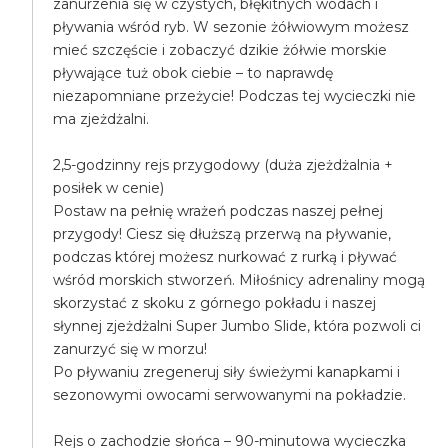
zanurzenia się w czystych, błękitnych wodach i
pływania wśród ryb. W sezonie żółwiowym możesz
mieć szczęście i zobaczyć dzikie żółwie morskie
pływające tuż obok ciebie – to naprawdę
niezapomniane przeżycie! Podczas tej wycieczki nie
ma zjeżdżalni.
2,5-godzinny rejs przygodowy (duża zjeżdżalnia +
posiłek w cenie)
Postaw na pełnię wrażeń podczas naszej pełnej
przygody! Ciesz się dłuższą przerwą na pływanie,
podczas której możesz nurkować z rurką i pływać
wśród morskich stworzeń. Miłośnicy adrenaliny mogą
skorzystać z skoku z górnego pokładu i naszej
słynnej zjeżdżalni Super Jumbo Slide, która pozwoli ci
zanurzyć się w morzu!
Po pływaniu zregeneruj siły świeżymi kanapkami i
sezonowymi owocami serwowanymi na pokładzie.
Rejs o zachodzie słońca – 90-minutowa wycieczka