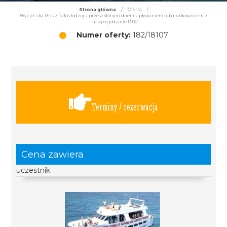
Strona główna
/
Oferta
/
Wycieczka Rejs z Pafos łodzią z przeszklonym dnem z pływaniem lub nurkowaniem z
rurką o godzinie 13:00
Numer oferty:
182/18107
Terminy / rezerwacja
Cena zawiera
uczestnik