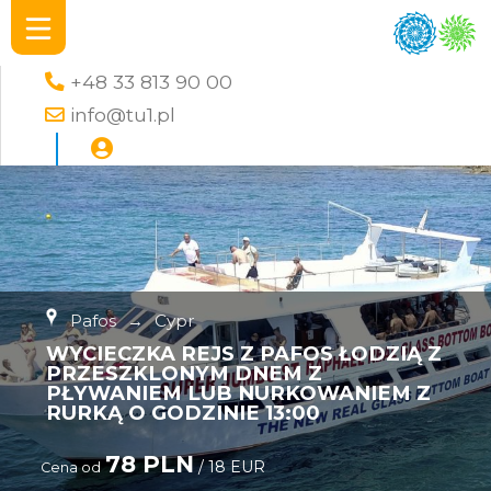
+48 33 813 90 00
info@tu1.pl
Pafos
→
Cypr
WYCIECZKA REJS Z PAFOS ŁODZIĄ Z
PRZESZKLONYM DNEM Z
PŁYWANIEM LUB NURKOWANIEM Z
RURKĄ O GODZINIE 13:00
78 PLN
/ 18 EUR
Cena od