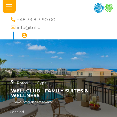
+48 33 813 90 00
info@tu1.pl
Pafos
→
Cypr
WELLCLUB - FAMILY SUITES &
WELLNESS
Nowy hotel, dopiero otwarty
Cena od