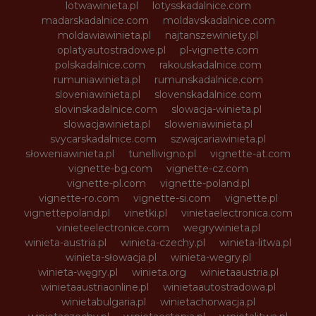
lotwawinieta.pl
lotysskadalnice.com
madarskadalnice.com
moldavskadalnice.com
moldawiawinieta.pl
najtanszewiniety.pl
oplatyautostradowe.pl
pl-vignette.com
polskadalnice.com
rakouskadalnice.com
rumuniawinieta.pl
rumunskadalnice.com
sloveniawinieta.pl
slovenskadalnice.com
slovinskadalnice.com
slowacja-winieta.pl
slowacjawinieta.pl
sloweniawinieta.pl
svycarskadalnice.com
szwajcariawinieta.pl
słoweniawinieta.pl
tunellivigno.pl
vignette-at.com
vignette-bg.com
vignette-cz.com
vignette-pl.com
vignette-poland.pl
vignette-ro.com
vignette-si.com
vignette.pl
vignettepoland.pl
vinetki.pl
vinietaelectronica.com
vinieteelectronice.com
wegrywinieta.pl
winieta-austria.pl
winieta-czechy.pl
winieta-litwa.pl
winieta-słowacja.pl
winieta-wegry.pl
winieta-węgry.pl
winieta.org
winietaaustria.pl
winietaaustriaonline.pl
winietaautostradowa.pl
winietabulgaria.pl
winietachorwacja.pl