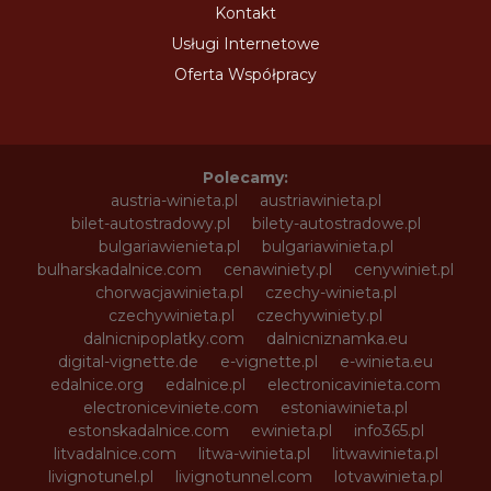
Kontakt
Usługi Internetowe
Oferta Współpracy
Polecamy:
austria-winieta.pl
austriawinieta.pl
bilet-autostradowy.pl
bilety-autostradowe.pl
bulgariawienieta.pl
bulgariawinieta.pl
bulharskadalnice.com
cenawiniety.pl
cenywiniet.pl
chorwacjawinieta.pl
czechy-winieta.pl
czechywinieta.pl
czechywiniety.pl
dalnicnipoplatky.com
dalnicniznamka.eu
digital-vignette.de
e-vignette.pl
e-winieta.eu
edalnice.org
edalnice.pl
electronicavinieta.com
electroniceviniete.com
estoniawinieta.pl
estonskadalnice.com
ewinieta.pl
info365.pl
litvadalnice.com
litwa-winieta.pl
litwawinieta.pl
livignotunel.pl
livignotunnel.com
lotvawinieta.pl