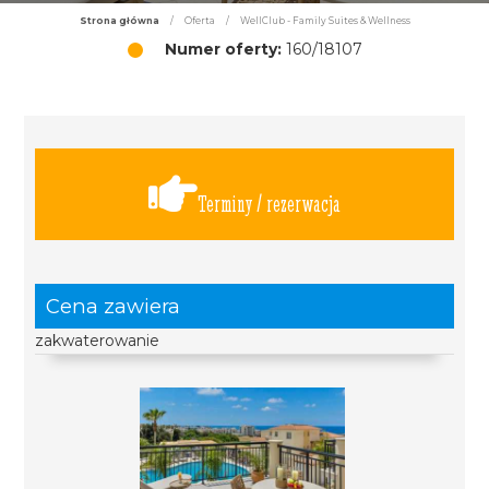
Strona główna
/
Oferta
/
WellClub - Family Suites & Wellness
Numer oferty:
160/18107
Terminy / rezerwacja
Cena zawiera
zakwaterowanie