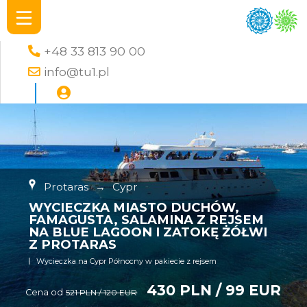
+48 33 813 90 00
info@tu1.pl
Protaras
→
Cypr
WYCIECZKA MIASTO DUCHÓW,
FAMAGUSTA, SALAMINA Z REJSEM
NA BLUE LAGOON I ZATOKĘ ŻÓŁWI
Z PROTARAS
Wycieczka na Cypr Północny w pakiecie z rejsem
430 PLN / 99 EUR
Cena od
521 PLN / 120 EUR