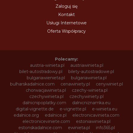
Zaloguj się
Kontakt
Usługi Internetowe
Oferta Współpracy
Polecamy:
austria-winieta.pl
austriawinieta.pl
bilet-autostradowy.pl
bilety-autostradowe.pl
bulgariawienieta.pl
bulgariawinieta.pl
bulharskadalnice.com
cenawiniety.pl
cenywiniet.pl
chorwacjawinieta.pl
czechy-winieta.pl
czechywinieta.pl
czechywiniety.pl
dalnicnipoplatky.com
dalnicniznamka.eu
digital-vignette.de
e-vignette.pl
e-winieta.eu
edalnice.org
edalnice.pl
electronicavinieta.com
electroniceviniete.com
estoniawinieta.pl
estonskadalnice.com
ewinieta.pl
info365.pl