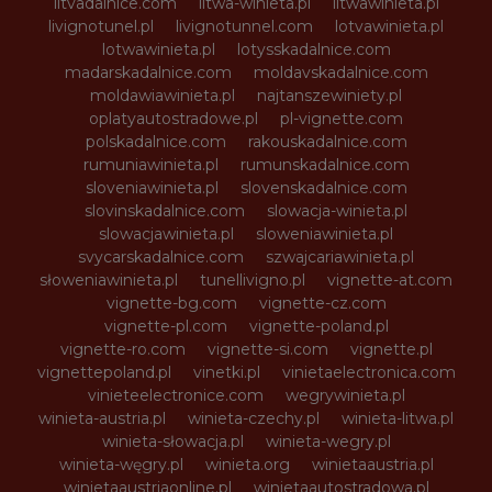
litvadalnice.com
litwa-winieta.pl
litwawinieta.pl
livignotunel.pl
livignotunnel.com
lotvawinieta.pl
lotwawinieta.pl
lotysskadalnice.com
madarskadalnice.com
moldavskadalnice.com
moldawiawinieta.pl
najtanszewiniety.pl
oplatyautostradowe.pl
pl-vignette.com
polskadalnice.com
rakouskadalnice.com
rumuniawinieta.pl
rumunskadalnice.com
sloveniawinieta.pl
slovenskadalnice.com
slovinskadalnice.com
slowacja-winieta.pl
slowacjawinieta.pl
sloweniawinieta.pl
svycarskadalnice.com
szwajcariawinieta.pl
słoweniawinieta.pl
tunellivigno.pl
vignette-at.com
vignette-bg.com
vignette-cz.com
vignette-pl.com
vignette-poland.pl
vignette-ro.com
vignette-si.com
vignette.pl
vignettepoland.pl
vinetki.pl
vinietaelectronica.com
vinieteelectronice.com
wegrywinieta.pl
winieta-austria.pl
winieta-czechy.pl
winieta-litwa.pl
winieta-słowacja.pl
winieta-wegry.pl
winieta-węgry.pl
winieta.org
winietaaustria.pl
winietaaustriaonline.pl
winietaautostradowa.pl