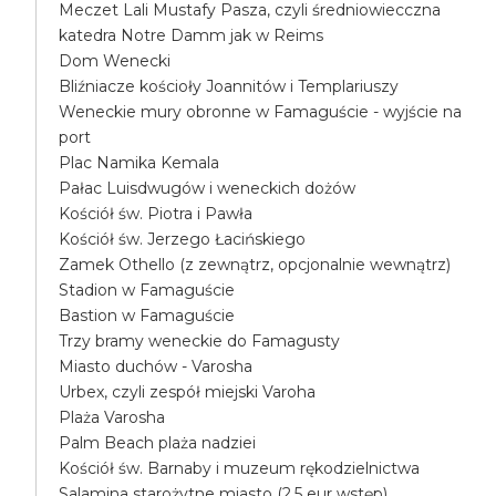
Meczet Lali Mustafy Pasza, czyli średniowiecczna
katedra Notre Damm jak w Reims
Dom Wenecki
Bliźniacze kościoły Joannitów i Templariuszy
Weneckie mury obronne w Famaguście - wyjście na
port
Plac Namika Kemala
Pałac Luisdwugów i weneckich dożów
Kościół św. Piotra i Pawła
Kościół św. Jerzego Łacińskiego
Zamek Othello (z zewnątrz, opcjonalnie wewnątrz)
Stadion w Famaguście
Bastion w Famaguście
Trzy bramy weneckie do Famagusty
Miasto duchów - Varosha
Urbex, czyli zespół miejski Varoha
Plaża Varosha
Palm Beach plaża nadziei
Kościół św. Barnaby i muzeum rękodzielnictwa
Salamina starożytne miasto (2.5 eur wstęp)