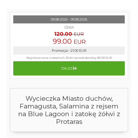
09.08.2026 - 09.08.2026
CENA
120.00
EUR
99.00
EUR
Promocja
:
-21.00
EUR
Najniższa cena z ostatnich 30 dni przed obniżką:
80.00 EUR
DALEJ
Wycieczka Miasto duchów,
Famagusta, Salamina z rejsem
na Blue Lagoon i zatokę żółwi z
Protaras