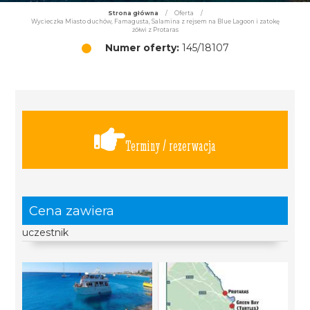
Strona główna
/
Oferta
/
Wycieczka Miasto duchów, Famagusta, Salamina z rejsem na Blue Lagoon i zatokę
żółwi z Protaras
Numer oferty:
145/18107
Terminy / rezerwacja
Cena zawiera
uczestnik