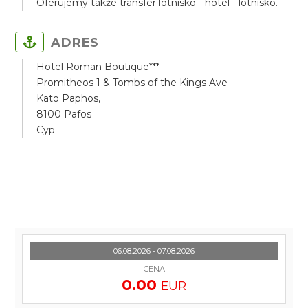
Oferujemy także transfer lotnisko - hotel - lotnisko.
ADRES
Hotel Roman Boutique***
Promitheos 1 & Tombs of the Kings Ave
Kato Paphos,
8100 Pafos
Cyp
06.08.2026 - 07.08.2026
CENA
0.00
EUR