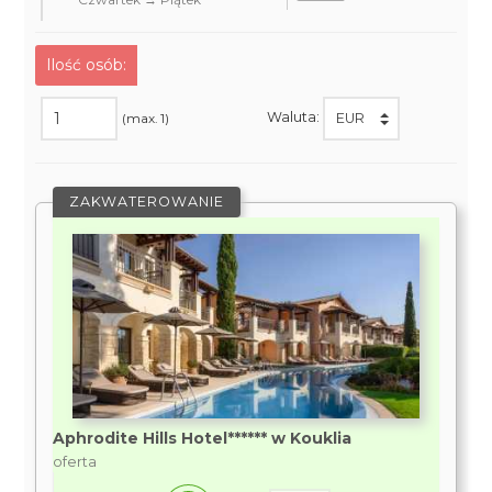
Ilość osób:
Waluta:
(max. 1)
ZAKWATEROWANIE
Aphrodite Hills Hotel****** w Kouklia
oferta