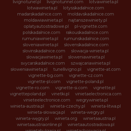
livignotunel.pl
livignotunnel.com
lotvawinieta.pl
lotwawinieta.pl
lotysskadalnice.com
madarskadalnice.com
moldavskadalnice.com
moldawiawinieta.pl
najtanszewiniety.pl
oplatyautostradowe.pl
pl-vignette.com
polskadalnice.com
rakouskadalnice.com
rumuniawinieta.pl
rumunskadalnice.com
sloveniawinieta.pl
slovenskadalnice.com
slovinskadalnice.com
slowacja-winieta.pl
slowacjawinieta.pl
sloweniawinieta.pl
svycarskadalnice.com
szwajcariawinieta.pl
słoweniawinieta.pl
tunellivigno.pl
vignette-at.com
vignette-bg.com
vignette-cz.com
vignette-pl.com
vignette-poland.pl
vignette-ro.com
vignette-si.com
vignette.pl
vignettepoland.pl
vinetki.pl
vinietaelectronica.com
vinieteelectronice.com
wegrywinieta.pl
winieta-austria.pl
winieta-czechy.pl
winieta-litwa.pl
winieta-słowacja.pl
winieta-wegry.pl
winieta-węgry.pl
winieta.org
winietaaustria.pl
winietaaustriaonline.pl
winietaautostradowa.pl
winietabulgaria.pl
winietachorwacja.pl