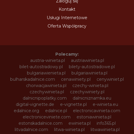
Zaloguj się
Kontakt
Usługi Internetowe
Oferta Współpracy
Polecamy:
austria-winieta.pl
austriawinieta.pl
bilet-autostradowy.pl
bilety-autostradowe.pl
bulgariawienieta.pl
bulgariawinieta.pl
bulharskadalnice.com
cenawiniety.pl
cenywiniet.pl
chorwacjawinieta.pl
czechy-winieta.pl
czechywinieta.pl
czechywiniety.pl
dalnicnipoplatky.com
dalnicniznamka.eu
digital-vignette.de
e-vignette.pl
e-winieta.eu
edalnice.org
edalnice.pl
electronicavinieta.com
electroniceviniete.com
estoniawinieta.pl
estonskadalnice.com
ewinieta.pl
info365.pl
litvadalnice.com
litwa-winieta.pl
litwawinieta.pl