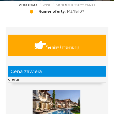
Strona główna
/
Oferta
/
Aphrodite Hills Hotel****** w Kouklia
Numer oferty:
143/18107
Terminy / rezerwacja
Cena zawiera
oferta