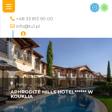
+48 33 813 90 00
info@tu1.pl
Pafos
→
Cypr
APHRODITE HILLS HOTEL****** W
KOUKLIA
Cena od