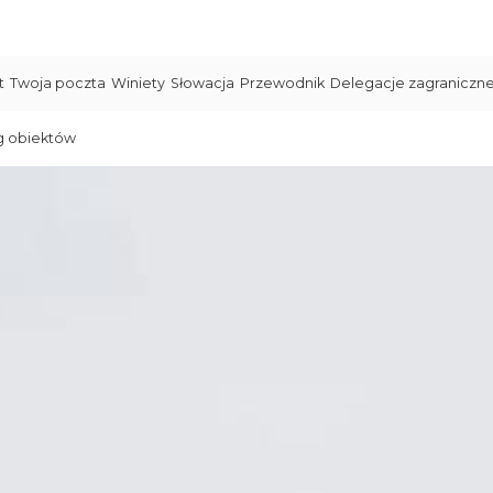
t
Twoja poczta
Winiety
Słowacja
Przewodnik
Delegacje zagraniczn
g obiektów