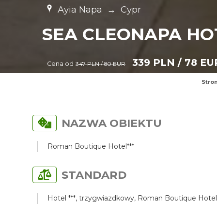
Ayia Napa
→
Cypr
SEA CLEONAPA HOT
339 PLN / 78 EU
Cena od
347 PLN / 80 EUR
Stro
NAZWA OBIEKTU
Roman Boutique Hotel***
STANDARD
Hotel ***, trzygwiazdkowy, Roman Boutique Hotel