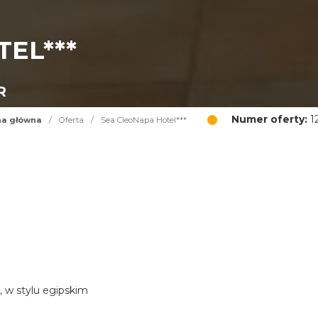
EL***
R
Numer oferty:
1
na główna
/
Oferta
/
Sea CleoNapa Hotel***
, w stylu egipskim