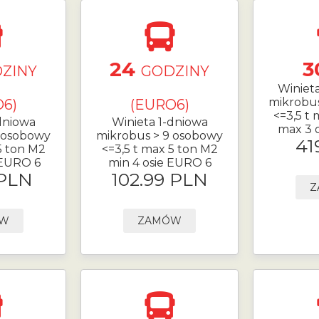
24
3
ZINY
GODZINY
Winiet
mikrobu
6)
(EURO6)
<=3,5 t
dniowa
Winieta 1-dniowa
max 3 
 osobowy
mikrobus > 9 osobowy
41
5 ton M2
<=3,5 t max 5 ton M2
 EURO 6
min 4 osie EURO 6
 PLN
102.99 PLN
Z
ÓW
ZAMÓW