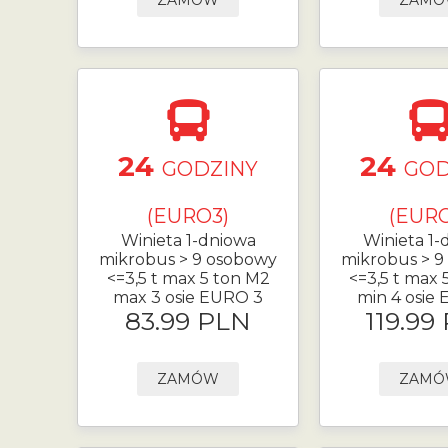
ZAMÓW
ZAM
24
24
GODZINY
GOD
(EURO3)
(EURO
Winieta 1-dniowa
Winieta 1-
mikrobus > 9 osobowy
mikrobus > 9
<=3,5 t max 5 ton M2
<=3,5 t max 
max 3 osie EURO 3
min 4 osie
83.99 PLN
119.99
ZAMÓW
ZAM