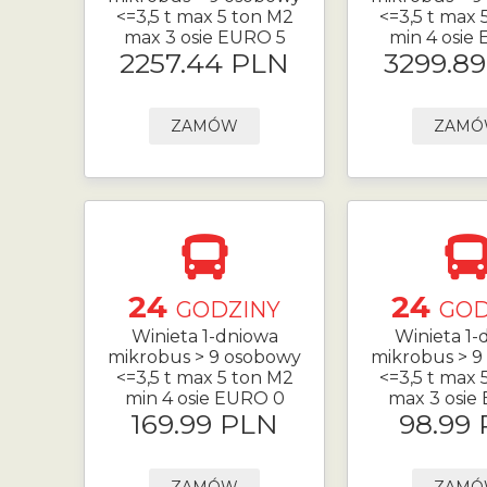
<=3,5 t max 5 ton M2
<=3,5 t max 
max 3 osie EURO 5
min 4 osie
2257.44 PLN
3299.8
ZAMÓW
ZAM
24
24
GODZINY
GOD
Winieta 1-dniowa
Winieta 1-
mikrobus > 9 osobowy
mikrobus > 9
<=3,5 t max 5 ton M2
<=3,5 t max 
min 4 osie EURO 0
max 3 osie
169.99 PLN
98.99