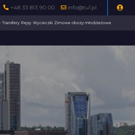
+48 33 813 90 00
info@tu1.pl
e
Transfery
Rejsy
Wycieczki
Zimowe obozy młodzieżowe