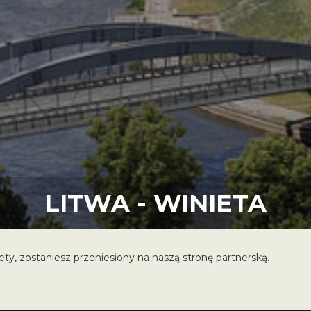
LITWA - WINIETA
iety, zostaniesz przeniesiony na naszą stronę partnerską.