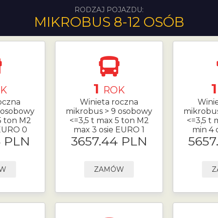
RODZAJ POJAZDU:
MIKROBUS 8-12 OSÓB
1
K
ROK
oczna
Winieta roczna
Wini
 osobowy
mikrobus > 9 osobowy
mikrobu
5 ton M2
<=3,5 t max 5 ton M2
<=3,5 t
 EURO 0
max 3 osie EURO 1
min 4 
4 PLN
3657.44 PLN
5657
ÓW
ZAMÓW
Z