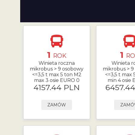
1
1
ROK
RO
Winieta roczna
Winieta r
mikrobus > 9 osobowy
mikrobus > 9
<=3,5 t max 5 ton M2
<=3,5 t max 
max 3 osie EURO 0
min 4 osie
4157.44 PLN
6457.4
ZAMÓW
ZAM