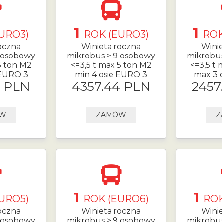
1
1
URO3)
ROK (EURO3)
ROK
oczna
Winieta roczna
Wini
 osobowy
mikrobus > 9 osobowy
mikrobu
5 ton M2
<=3,5 t max 5 ton M2
<=3,5 t
 EURO 3
min 4 osie EURO 3
max 3 
4 PLN
4357.44 PLN
2457
ÓW
ZAMÓW
Z
1
1
URO5)
ROK (EURO6)
ROK
oczna
Winieta roczna
Wini
 osobowy
mikrobus > 9 osobowy
mikrobu