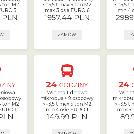
5 ton M2
<=3,5 t max 5 ton M2
<=3,5 t
 EURO 5
max 3 osie EURO 6
min 4 
9 PLN
1957.44 PLN
2989
ÓW
ZAMÓW
Z
24
24
ZINY
GODZINY
dniowa
Winieta 1-dniowa
Winie
 osobowy
mikrobus > 9 osobowy
mikrobu
5 ton M2
<=3,5 t max 5 ton M2
<=3,5 t
 EURO 1
min 4 osie EURO 1
max 3 
 PLN
149.99 PLN
89.