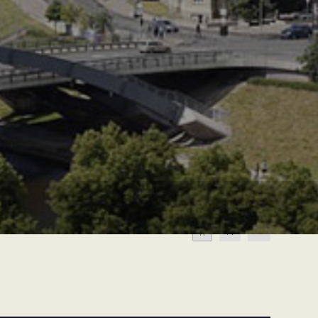
A
A
A