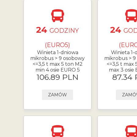
24
24
GODZINY
GOD
(EURO5)
(EURO
Winieta 1-dniowa
Winieta 1-
mikrobus > 9 osobowy
mikrobus > 9
<=3,5 t max 5 ton M2
<=3,5 t max 
min 4 osie EURO 5
max 3 osie
106.89 PLN
87.34
ZAMÓW
ZAM