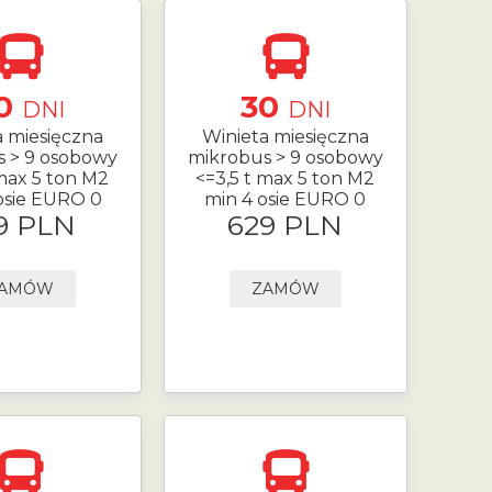
0
30
DNI
DNI
a miesięczna
Winieta miesięczna
s > 9 osobowy
mikrobus > 9 osobowy
 max 5 ton M2
<=3,5 t max 5 ton M2
osie EURO 0
min 4 osie EURO 0
9 PLN
629 PLN
AMÓW
ZAMÓW