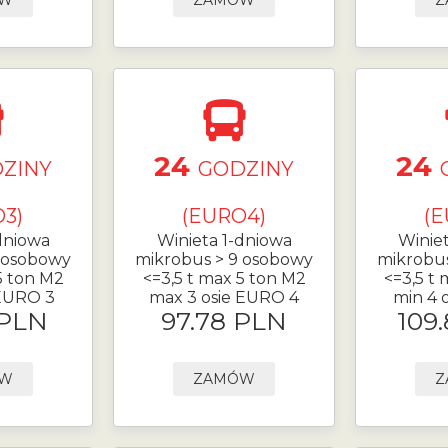
ÓW
ZAMÓW
Z
24
24
ZINY
GODZINY
3)
(EURO4)
(E
dniowa
Winieta 1-dniowa
Winie
 osobowy
mikrobus > 9 osobowy
mikrobu
5 ton M2
<=3,5 t max 5 ton M2
<=3,5 t
 EURO 3
max 3 osie EURO 4
min 4 
 PLN
97.78 PLN
109
ÓW
ZAMÓW
Z