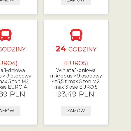
AMÓW
ZAMÓW
24
GODZINY
GODZINY
URO4)
(EURO5)
ta 1-dniowa
Winieta 1-dniowa
s > 9 osobowy
mikrobus > 9 osobowy
 max 5 ton M2
<=3,5 t max 5 ton M2
osie EURO 4
max 3 osie EURO 5
.89 PLN
93.49 PLN
AMÓW
ZAMÓW